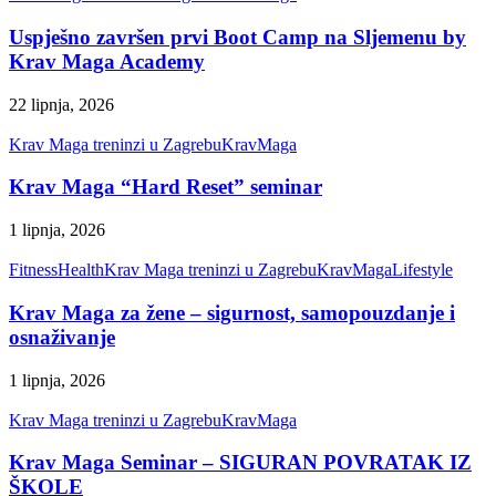
Uspješno završen prvi Boot Camp na Sljemenu by
Krav Maga Academy
22 lipnja, 2026
Krav Maga treninzi u Zagrebu
KravMaga
Krav Maga “Hard Reset” seminar
1 lipnja, 2026
Fitness
Health
Krav Maga treninzi u Zagrebu
KravMaga
Lifestyle
Krav Maga za žene – sigurnost, samopouzdanje i
osnaživanje
1 lipnja, 2026
Krav Maga treninzi u Zagrebu
KravMaga
Krav Maga Seminar – SIGURAN POVRATAK IZ
ŠKOLE