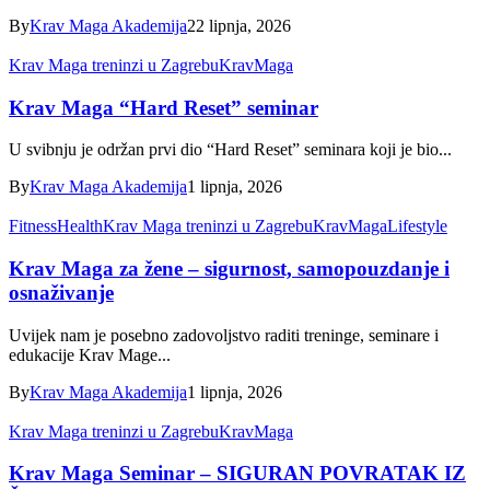
By
Krav Maga Akademija
22 lipnja, 2026
Krav Maga treninzi u Zagrebu
KravMaga
Krav Maga “Hard Reset” seminar
U svibnju je održan prvi dio “Hard Reset” seminara koji je bio...
By
Krav Maga Akademija
1 lipnja, 2026
Fitness
Health
Krav Maga treninzi u Zagrebu
KravMaga
Lifestyle
Krav Maga za žene – sigurnost, samopouzdanje i
osnaživanje
Uvijek nam je posebno zadovoljstvo raditi treninge, seminare i
edukacije Krav Mage...
By
Krav Maga Akademija
1 lipnja, 2026
Krav Maga treninzi u Zagrebu
KravMaga
Krav Maga Seminar – SIGURAN POVRATAK IZ