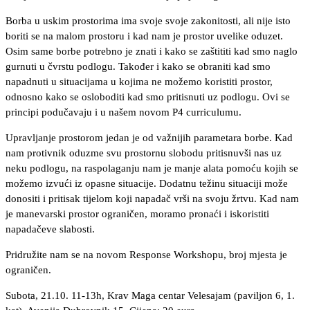
Borba u uskim prostorima ima svoje svoje zakonitosti, ali nije isto
boriti se na malom prostoru i kad nam je prostor uvelike oduzet.
Osim same borbe potrebno je znati i kako se zaštititi kad smo naglo
gurnuti u čvrstu podlogu. Također i kako se obraniti kad smo
napadnuti u situacijama u kojima ne možemo koristiti prostor,
odnosno kako se osloboditi kad smo pritisnuti uz podlogu. Ovi se
principi podučavaju i u našem novom P4 curriculumu.
Upravljanje prostorom jedan je od važnijih parametara borbe. Kad
nam protivnik oduzme svu prostornu slobodu pritisnuvši nas uz
neku podlogu, na raspolaganju nam je manje alata pomoću kojih se
možemo izvući iz opasne situacije. Dodatnu težinu situaciji može
donositi i pritisak tijelom koji napadač vrši na svoju žrtvu. Kad nam
je manevarski prostor ograničen, moramo pronaći i iskoristiti
napadačeve slabosti.
Pridružite nam se na novom Response Workshopu, broj mjesta je
ograničen.
Subota, 21.10. 11-13h, Krav Maga centar Velesajam (paviljon 6, 1.