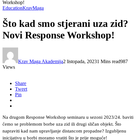
Workshop!
Education
KravMaga
Što kad smo stjerani uza zid?
Novi Response Workshop!
Krav Maga Akademija
2 listopada, 2023
1 Mins read
987
Views
Share
Tweet
Pin
Na drugom Response Workshop seminaru u sezoni 2023/24. baviti
ćemo se problemom borbe uza zid ili drugi sličan objekt. Što
napraviti kad nam upravljanje distancom propadne? Izgubljenu
inicijativu u borbi moramo vratiti što je prije moguće!