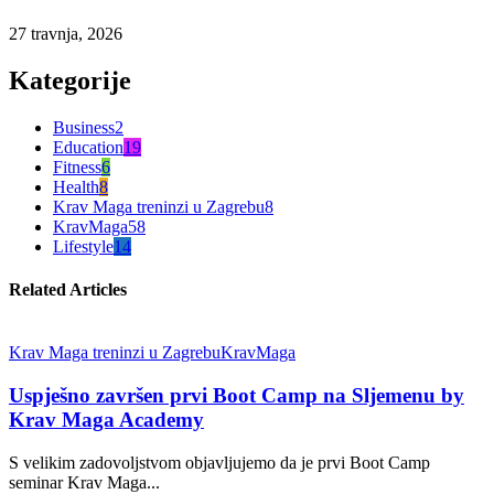
27 travnja, 2026
Kategorije
Business
2
Education
19
Fitness
6
Health
8
Krav Maga treninzi u Zagrebu
8
KravMaga
58
Lifestyle
14
Related Articles
Krav Maga treninzi u Zagrebu
KravMaga
Uspješno završen prvi Boot Camp na Sljemenu by
Krav Maga Academy
S velikim zadovoljstvom objavljujemo da je prvi Boot Camp
seminar Krav Maga...