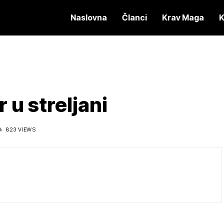
Naslovna
Članci
Krav Maga
K
u streljani
D
823 VIEWS