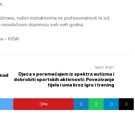
a.
žmanu, našim instruktorima na profesionalnosti te još
a nesebičnom doprinosu svih ovih godina.
ma – KIDA!
NEXT POST
Djeca s poremećajem iz spektra autizma i
 nad
dobrobiti sportskih aktivnosti: Povezivanje
tijela i uma kroz igru i trening
Pin