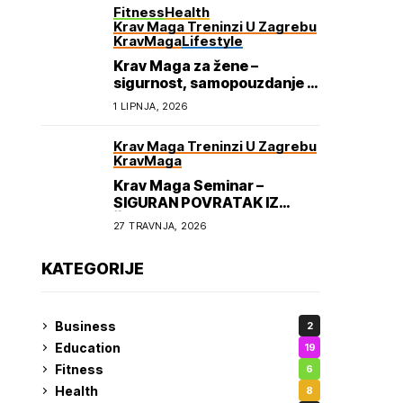
Fitness
Health
Krav Maga Treninzi U Zagrebu
KravMaga
Lifestyle
Krav Maga za žene –
sigurnost, samopouzdanje i
osnaživanje
1 LIPNJA, 2026
Krav Maga Treninzi U Zagrebu
KravMaga
Krav Maga Seminar –
SIGURAN POVRATAK IZ
ŠKOLE
27 TRAVNJA, 2026
KATEGORIJE
Business
2
Education
19
Fitness
6
Health
8