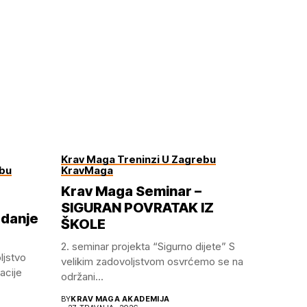
Krav Maga Treninzi U Zagrebu
ebu
KravMaga
Krav Maga Seminar –
SIGURAN POVRATAK IZ
zdanje
ŠKOLE
2.⁠ ⁠seminar projekta “Sigurno dijete” S
ljstvo
velikim zadovoljstvom osvrćemo se na
acije
održani...
BY
KRAV MAGA AKADEMIJA