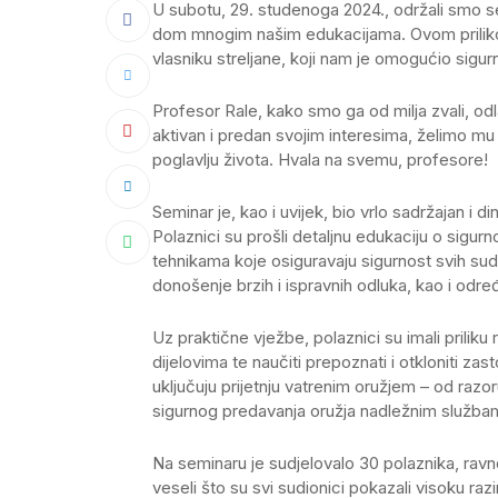
U subotu, 29. studenoga 2024., održali smo sem
dom mnogim našim edukacijama. Ovom priliko
vlasniku streljane, koji nam je omogućio sigur
Profesor Rale, kako smo ga od milja zvali, od
aktivan i predan svojim interesima, želimo mu
poglavlju života. Hvala na svemu, profesore!
Seminar je, kao i uvijek, bio vrlo sadržajan i di
Polaznici su prošli detaljnu edukaciju o sigur
tehnikama koje osiguravaju sigurnost svih sudi
donošenje brzih i ispravnih odluka, kao i odre
Uz praktične vježbe, polaznici su imali priliku r
dijelovima te naučiti prepoznati i otkloniti zas
uključuju prijetnju vatrenim oružjem – od razor
sigurnog predavanja oružja nadležnim služba
Na seminaru je sudjelovalo 30 polaznika, rav
veseli što su svi sudionici pokazali visoku raz