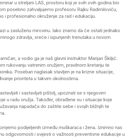
inar u streljani LAS, prostoru koji je svih ovih godina bio
m posebno zahvaljujemo profesoru Rajku Radimiloviću,
no i profesionalno okruženje za rad i edukaciju.
lazi u zasluženu mirovinu. Iako znamo da će ostati jednako
 mnogo zdravlja, sreće i ispunjenih trenutaka u novom
namičan, a vodio ga je naš glavni instruktor Marijan Škiljić.
nom rukovanju vatrenim oružjem, pravilnom kretanju te
onika. Poseban naglasak stavljen je na krizne situacije,
đivanje prioriteta u takvim okolnostima.
astavljati i sastavljati pištolj, upoznati se s njegovim
toje u radu oružja. Također, obrađene su i situacije koje
užavanja napadača do zaštite sebe i svojih bližnjih te
ma.
nomjerno podijeljenih između muškaraca i žena. Iznimno nas
inu odgovornosti i svijesti o važnosti preventivne edukacije u