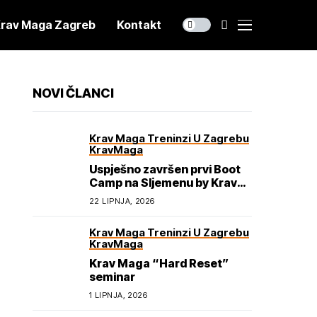
rav Maga Zagreb
Kontakt
NOVI ČLANCI
Krav Maga Treninzi U Zagrebu
KravMaga
Uspješno završen prvi Boot
Camp na Sljemenu by Krav
Maga Academy
22 LIPNJA, 2026
Krav Maga Treninzi U Zagrebu
KravMaga
Krav Maga “Hard Reset”
seminar
1 LIPNJA, 2026