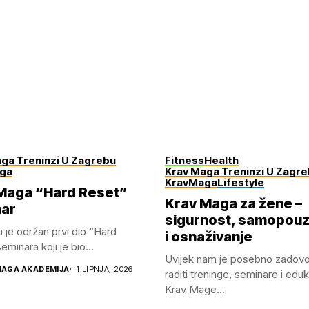
ga Treninzi U Zagrebu
Fitness
Health
ga
Krav Maga Treninzi U Zagr
KravMaga
Lifestyle
Maga “Hard Reset”
Krav Maga za žene –
ar
sigurnost, samopou
u je održan prvi dio “Hard
i osnaživanje
minara koji je bio...
Uvijek nam je posebno zadovo
MAGA AKADEMIJA
1 LIPNJA, 2026
raditi treninge, seminare i eduk
Krav Mage...