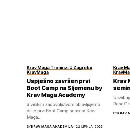
Krav Maga Treninzi U Zagrebu
Krav Ma
KravMaga
KravMa
Uspješno završen prvi
Krav 
Boot Camp na Sljemenu by
semin
Krav Maga Academy
U svibnj
Reset” se
S velikim zadovoljstvom objavljujemo
da je prvi Boot Camp seminar Krav
BY
KRAV 
Maga...
BY
KRAV MAGA AKADEMIJA
22 LIPNJA, 2026