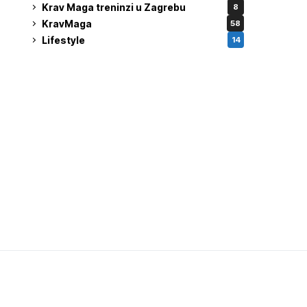
Krav Maga treninzi u Zagrebu
8
KravMaga
58
Lifestyle
14